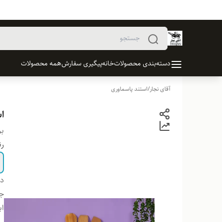
دسته‌بندی محصولات
خانه
پیگیری سفارش
همه محصولات
آقای نجار
/
استند پاسماوری
ا
بر
ر
دس
ج
اب