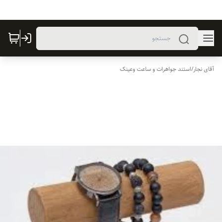
آقای نجار
/
استند جواهرات و ساعت وعینک