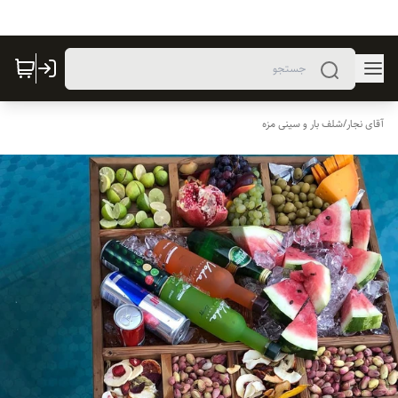
آقای نجار
/
شلف بار و سینی مزه