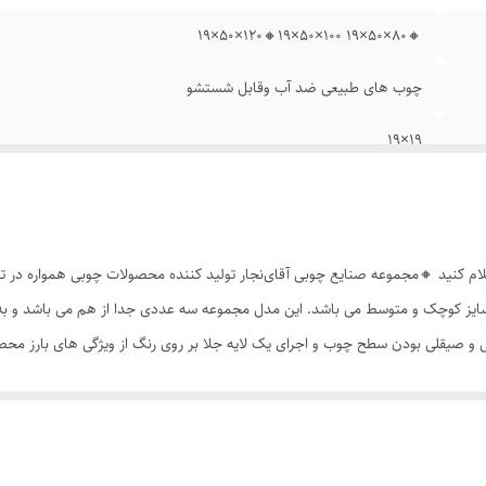
🔸۸۰×۵۰×۱۹ ۱۰۰×۵۰×۱۹🔸۱۲۰×۵۰×۱۹
چوب های طبیعی ضد آب وقابل شستشو
۱۹×۱۹
 کنید 🔸مجموعه صنایع چوبی آقای‌نجار تولید کننده محصولات چوبی همواره در تلاش
 سایز کوچک و متوسط می باشد. این مدل مجموعه سه عددی جدا از هم می باشد و ب
یقلی بودن سطح چوب و اجرای یک لایه جلا بر روی رنگ از ویژگی های بارز محصو
ی افرادی که می خواهند رنگ دلخواه خود را اجرا کنند و یا از رنگ چوب خام استفا