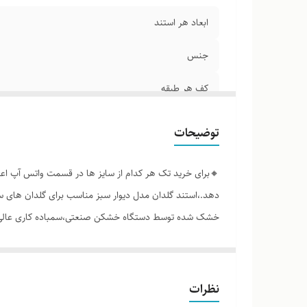
ابعاد هر استند
جنس
کف هر طبقه
توضیحات
🔸برای خرید تک هر کدام از سایز ها در قسمت واتس آپ اعلام
دهد.،استند گلدان مدل دیوار سبز مناسب برای گلدان های
خشک شده توسط دستگاه خشکن صنعتی،سمباده کاری عالی و ص
این محصول فاقد هر گونه رنگ و جلایی می باشد و مناسب برا
روشن می باشد.
نظرات