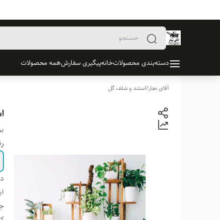
دسته‌بندی محصولات
خانه
پیگیری سفارش
همه محصولات
آقای نجار
/
استند و شلف گل
ا
بر
ر
دس
اب
ج
کف