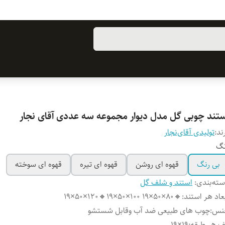
ستند چوبی گل مدل دیوار مجموعه سه عددی آقای نجار
ند:
تولیدی آقای‌نجار
نگ
بی رنگ
قهوه ای روشن
قهوه ای تیره
قهوه ای سوخته
ته‌بندی
:
استند و شلف گل
عاد هر استند
:
🔸۸۰×۵۰×۱۹ ۱۰۰×۵۰×۱۹🔸۱۲۰×۵۰×۱۹
نس
:
چوب های طبیعی ضد آب وقابل شستشو
 هر طبقه
:
۱۹×۱۹