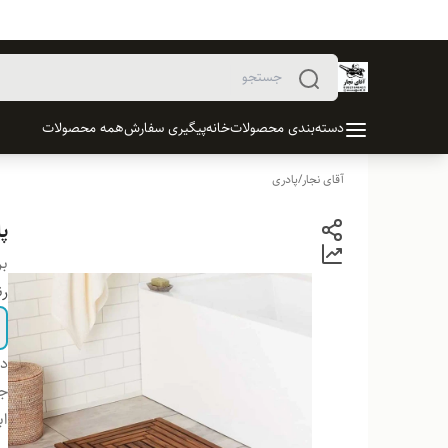
دسته‌بندی محصولات
خانه
پیگیری سفارش
همه محصولات
آقای نجار
/
پادری
پ
بر
ر
دس
ج
اب