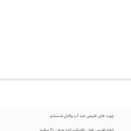
چوب های طبیعی ضد آب وقابل شستشو
ابعاد.تقریبی طول ۵۰سانت انت عرض ۳۰ سانت