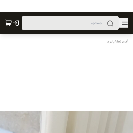
آقای نجار
/
پادری