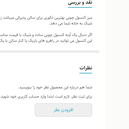
نقد و بررسی
میز کنسول چوبی بهترین دکوری برای سالن پذیرائی میباشد زیر
شیک به خانه شما می دهد.
اگر دنبال یک آینه کنسول چوبی ساده و شیک با قیمت مناسب
این کنسول می توانید در راهرو های باریک یا کنار سالن با یک
طراحی ساده و شیک: این میز کنسول با طراحی ساده و در عی
می‌بخشد.
نظرات
پایه‌های کج منحصر به فرد: پایه‌های کج این میز کنسول نه ت
فضاهای کوچک و باریک جا بگیرد و از نظر بصری نیز جذاب ب
مناسب برای فضاهای کوچک: اگر شما در یک آپارتمان کوچک زن
شما هم درباره این محصول نظر خود را بنویسید.
هوشمندانه آن، باعث می‌شود که فضای کمی را اشغال کند.
برای ثبت نظر، لازم است ابتدا وارد حساب کاربری خود شوید.
برای هر محیطی که مدنظرتان است کنسول‌های مناسبی با ابعاد
افزودن نظر
یک گزینه کلیدی باشد پس حتما آن را در رأس اولویت‌های خو
برای ثبت سفارش با ابعاد دلخواه عکس مدل و ابعاد رو به واتساپ در پا