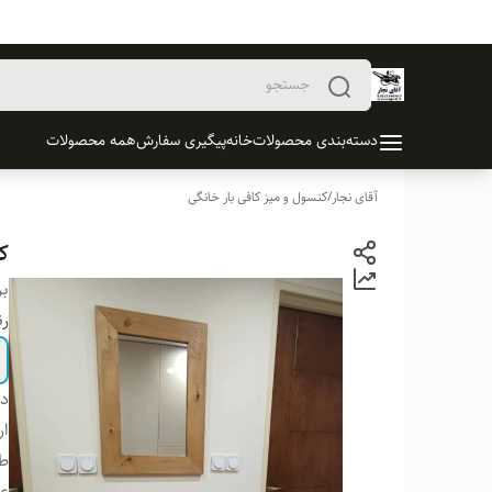
دسته‌بندی محصولات
خانه
پیگیری سفارش
همه محصولات
آقای نجار
/
کنسول و میز کافی بار خانگی
ک
بر
ر
دس
ار
ط
ع