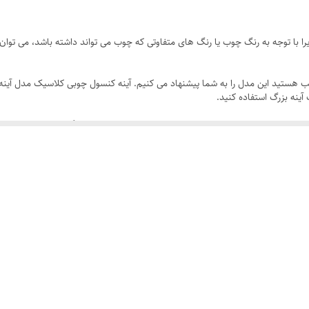
ا با توجه به رنگ چوب یا رنگ های متفاوتی که چوب می تواند داشته باشد، می توان ب
 هستید این مدل را به شما پیشنهاد می کنیم. آینه کنسول چوبی کلاسیک مدل آینه ک
 آینه بزرگ استفاده کنید.
ن حال شیک خود، به راحتی با هر نوع دکوراسیون داخلی هماهنگ می‌شود. خطوط تمی
نها به استحکام آن کمک می‌کنند بلکه طراحی خاص و جذابی را نیز به ارمغان می‌آورند
اشد.
دگی می‌کنید یا به دنبال مبلمانی هستید که در راهروهای باریک جا بگیرد، این می
 و طراحی‌ کاملا متناسب وجود دارند که می‌توانید هر یک را مطابق نیاز و سلیقه خ
د قرار دهید.
یین صفحه سمت چپ یا شماره تماس 09921646431 ارسال کنید.