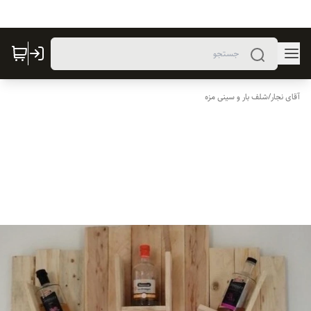
آقای نجار
/
شلف بار و سینی مزه