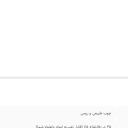
چوب طبیعی و روس
۳۵ در۵۰ارتفاع 75 (قابل تغیربه ابعاد دلخواه شما)