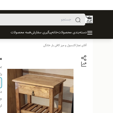
دسته‌بندی محصولات
خانه
پیگیری سفارش
همه محصولات
آقای نجار
/
کنسول و میز کافی بار خانگی
می
بر
ر
دس
ج
اب