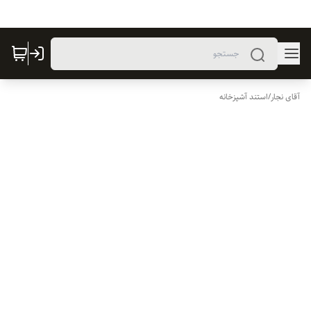
آقای نجار
/
استند آشپزخانه