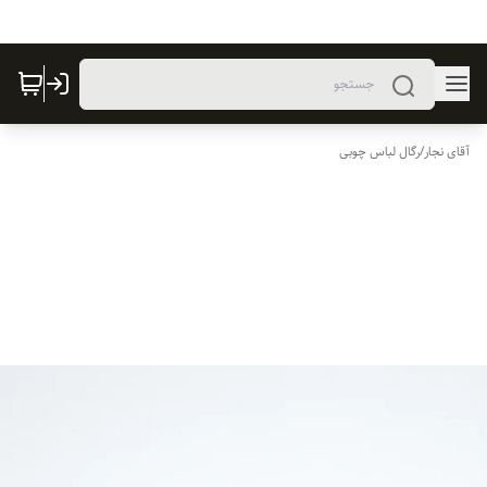
آقای نجار
/
رگال لباس چوبی