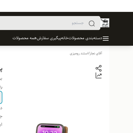
دسته‌بندی محصولات
خانه
پیگیری سفارش
همه محصولات
آقای نجار
/
استند رومیزی
پا
بر
ر
دس
ج
اب