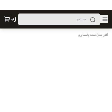
آقای نجار
/
استند پاسماوری