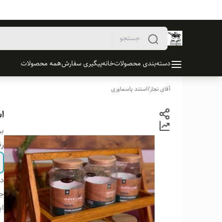
دسته‌بندی محصولات
خانه
پیگیری سفارش
همه محصولات
آقای نجار
/
استند پاسماوری
ا
بر
ر
دس
ج
اب