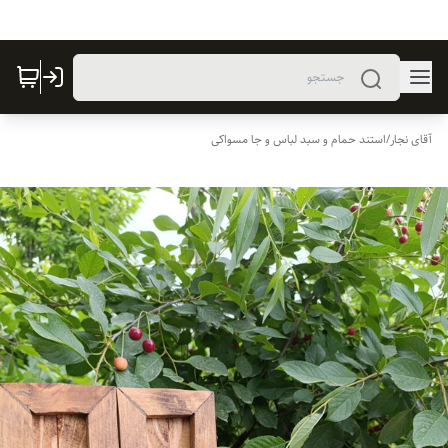
آقای نجار
/
استند حمام و سبد لباس و جا مسواکی