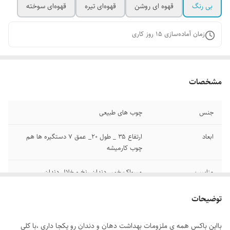
بی رنگ
قهوه ای روشن
قهوه‌ای تیره
قهوه‌ای سوخته
زمان آماده‌سازی
15
روز کاری
مشخصات
جنس
چوب های طبیعی
ابعاد
ارتفاع ۳۵ _ طول ۲۰_ عمق ۷ دستگیره ها هم
چوب کارمیشه
مناسب
مسواک،خمیر دندان ،نخ و خلال دندان ...
توضیحات
بااین باکس همه ی ملزومات بهداشت دهان و دندان رو یکجا داری ،با کلی