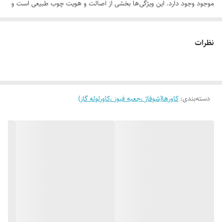
موجود وجود دارد. این ویژگی‌ها بخشی از اصالت و هویت چوب طبیعی است و
به‌عنوان نقص یا ایراد محسوب نمی‌شود.
نظرات
لطفاً پیش از ثبت سفارش، تصاویر کارگاهی هر محصول را بررسی کنید. ثبت
سفارش به‌منزله‌ی پذیرش این موارد و آگاهی از ویژگی‌های طبیعی چوب هست
دسته‌بندی
:
کاورها(شوفاژ ،جعبه فیوز ،کاورلوله گاز)