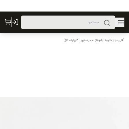
آقای نجار
/
کاورها(شوفاژ ،جعبه فیوز ،کاورلوله گاز)