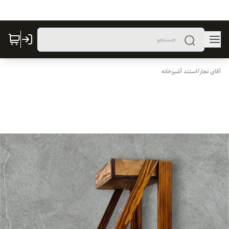
آقای نجار
/
استند آشپزخانه