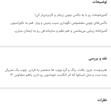
توضیحات
‏آشپزخونه‌ت رو با یه باکس چوبی زیباتر و کاربردی‌تر کن!
باکس‌های چوبی مخصوص نگهداری سیب زمینی و پیاز، هم به دکوراسیون
آشپزخانه زیبایی می‌بخشن و هم نظم و سازماندهی رو به ارمغان میارن.
این باکس‌ها با طراحی‌های مختلف و چوب با کیفیت، سیب زمینی و پیاز رو از
رطوبت و خراب شدن حفظ می‌کنن.
نقد و بررسی
هنردوست عزیز؛ بافت، رنگ و گره چوب ها منحصر به فردن. چوب یک متریال
زنده ست و مثل انسانها که اثر انگشت خودشون رو دارن باهم متفاوتن 🌱
نظرات