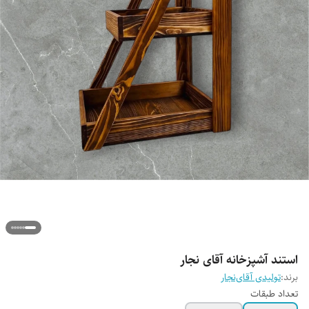
استند آشپزخانه آقای نجار
برند:
تولیدی آقای‌نجار
تعداد طبقات