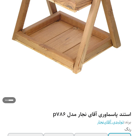
استند پاسماوری آقای نجار مدل p786
برند:
تولیدی آقای‌نجار
رنگ