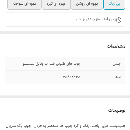
بی رنگ
قهوه ای روشن
قهوه ای تیره
قهوه ای سوخته
زمان آماده‌سازی
15
روز کاری
مشخصات
جنس
چوب های طبیعی ضد آب وقابل شستشو
ابعاد
35*25*25
توضیحات
هنردوست عزیز؛ بافت، رنگ و گره چوب ها منحصر به فردن. چوب یک متریال