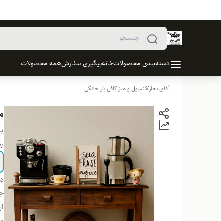
دسته‌بندی محصولات
خانه
پیگیری سفارش
همه محصولات
آقای نجار
/
کنسول و میز کافی بار خانگی
می
بر
ر
دس
ج
ار
ط