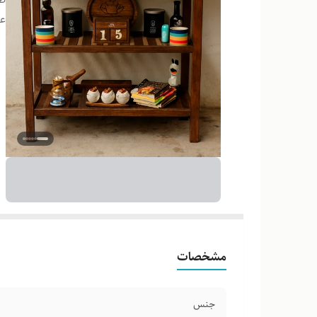
ع
مشخصات
جنس