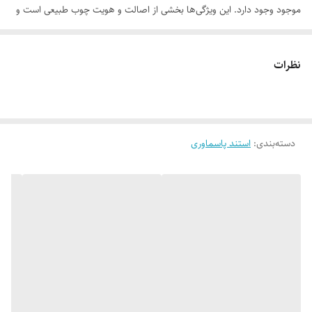
موجود وجود دارد. این ویژگی‌ها بخشی از اصالت و هویت چوب طبیعی است و
به‌عنوان نقص یا ایراد محسوب نمی‌شود.
نظرات
لطفاً پیش از ثبت سفارش، تصاویر کارگاهی هر محصول را بررسی کنید. ثبت
دسته‌بندی
:
استند پاسماوری
سفارش به‌منزله‌ی پذیرش این موارد و آگاهی از ویژگی‌های طبیعی چوب هست