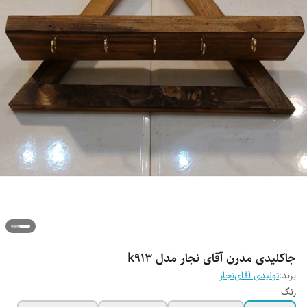
جاکلیدی مدرن آقای نجار مدل k913
برند:
تولیدی آقای‌نجار
رنگ