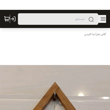
آقای نجار
/
جا کلیدی