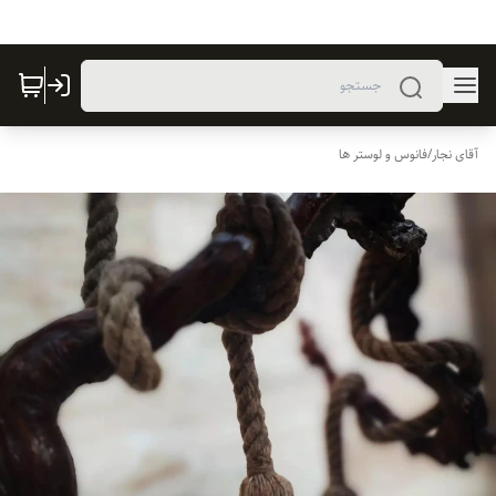
آقای نجار
/
فانوس و لوستر ها