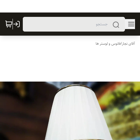
آقای نجار
/
فانوس و لوستر ها