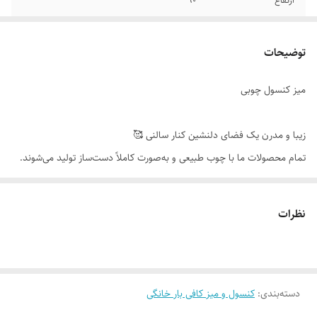
ارتفاع
۹۰
عرض
۳۵
توضیحات
میز کنسول چوبی
زیبا و مدرن یک فضای دلنشین کنار سالنی 🥰
تمام محصولات ما با چوب طبیعی و به‌صورت کاملاً دست‌ساز تولید می‌شوند.
به دلیل ماهیت چوب و بافت‌های منحصر‌به‌فرد آن، امکان وجود تفاوت‌های
جزئی در رنگ، رگه‌ها، گره‌ها و برش‌ها نسبت به نمونه‌های قبلی یا تصاویر
نظرات
موجود وجود دارد. این ویژگی‌ها بخشی از اصالت و هویت چوب طبیعی است و
به‌عنوان نقص یا ایراد محسوب نمی‌شود.
دسته‌بندی
:
کنسول و میز کافی بار خانگی
لطفاً پیش از ثبت سفارش، تصاویر کارگاهی هر محصول را بررسی کنید. ثبت
سفارش به‌منزله‌ی پذیرش این موارد و آگاهی از ویژگی‌های طبیعی چوب هست