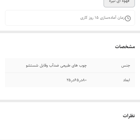
قهوه ای تیره
زمان آماده‌سازی
15
روز کاری
مشخصات
جنس
چوب های طبیعی ضدآب وقابل شستشو
ابعاد
۸۰در۶۵در۲۵
نظرات