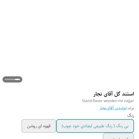
استند گل آقای نجار
Stand flaver wooden mr najjar
برند:
تولیدی آقای‌نجار
رنگ
بی رنگ ( رنگ طبیعی ایجادی خود چوب)
قهوه ای روشن