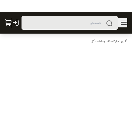
آقای نجار
/
استند و شلف گل