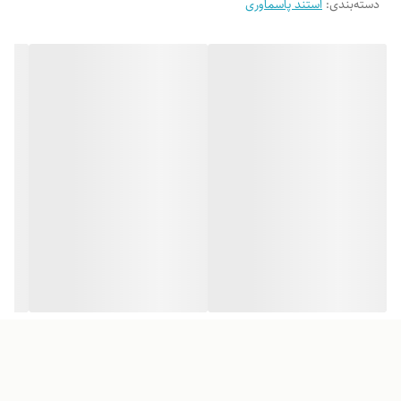
دسته‌بندی
:
استند پاسماوری
لطفاً پیش از ثبت سفارش، تصاویر کارگاهی هر محصول را بررسی کنید. ثبت
سفارش به‌منزله‌ی پذیرش این موارد و آگاهی از ویژگی‌های طبیعی چوب هست