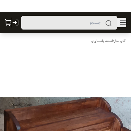
آقای نجار
/
استند پاسماوری