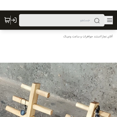
آقای نجار
/
استند جواهرات و ساعت وعینک