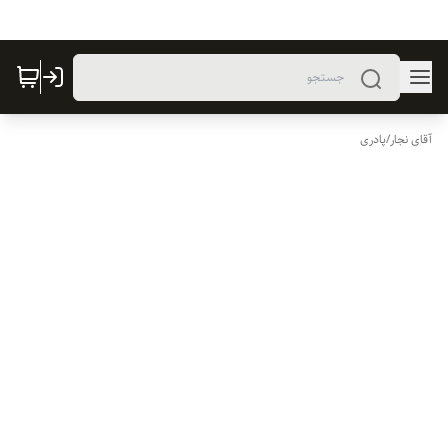
آقای نجار
/
پادری